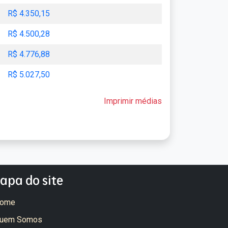
R$ 4.350,15
R$ 4.500,28
R$ 4.776,88
R$ 5.027,50
Imprimir médias
apa do site
ome
uem Somos