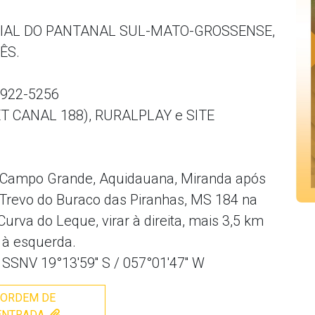
CIAL DO PANTANAL SUL-MATO-GROSSENSE,
ÊS.
9922-5256
 CANAL 188), RURALPLAY e SITE
 Campo Grande, Aquidauana, Miranda após
 Trevo do Buraco das Piranhas, MS 184 na
urva do Leque, virar à direita, mais 3,5 km
 à esquerda.
NV 19°13'59'' S / 057°01'47'' W
ORDEM DE
ENTRADA