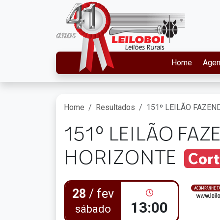
Home
Age
Home
Resultados
151º LEILÃO FAZE
151º LEILÃO FA
HORIZONTE
Cort
28
/ fev
13:00
sábado