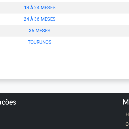
18 À 24 MESES
24 À 36 MESES
36 MESES
TOURUNOS
ações
M
H
Q