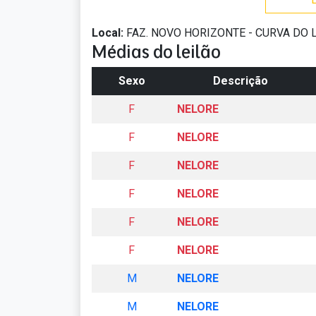
Local:
FAZ. NOVO HORIZONTE - CURVA DO
Médias do leilão
Sexo
Descrição
F
NELORE
F
NELORE
F
NELORE
F
NELORE
F
NELORE
F
NELORE
M
NELORE
M
NELORE