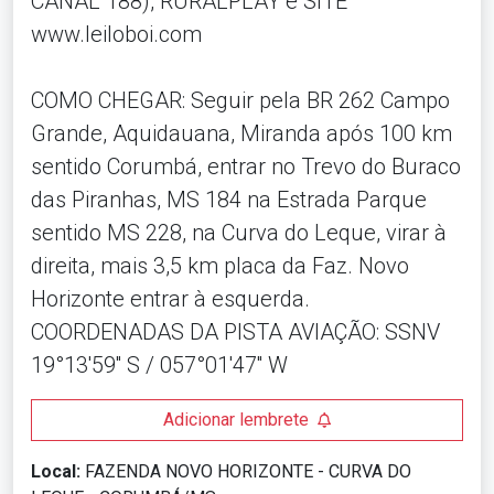
CANAL 188), RURALPLAY e SITE
www.leiloboi.com
COMO CHEGAR: Seguir pela BR 262 Campo
Grande, Aquidauana, Miranda após 100 km
sentido Corumbá, entrar no Trevo do Buraco
das Piranhas, MS 184 na Estrada Parque
sentido MS 228, na Curva do Leque, virar à
direita, mais 3,5 km placa da Faz. Novo
Horizonte entrar à esquerda.
COORDENADAS DA PISTA AVIAÇÃO: SSNV
19°13'59'' S / 057°01'47'' W
Adicionar lembrete
Local:
FAZENDA NOVO HORIZONTE - CURVA DO