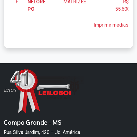
F
NELORE
MATRIZES
R$
PO
55.600,00
Imprimir médias
Campo Grande - MS
Rua Silva Jardim, 420 – Jd. América