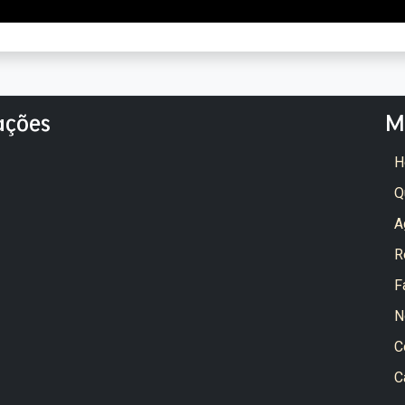
ações
M
H
Q
A
R
F
N
C
C