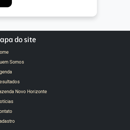
apa do site
ome
uem Somos
genda
esultados
azenda Novo Horizonte
otícias
ontato
adastro