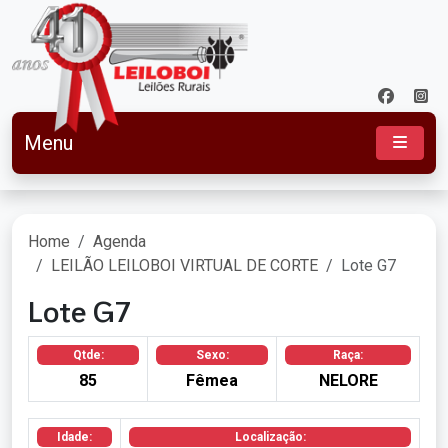
Menu
Home
Agenda
LEILÃO LEILOBOI VIRTUAL DE CORTE
Lote G7
Lote G7
Qtde:
Sexo:
Raça:
85
Fêmea
NELORE
Idade:
Localização: