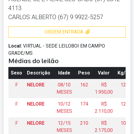
4113
CARLOS ALBERTO (67) 9 9922-5257
ORDEM ENTRADA
Local:
VIRTUAL - SEDE LEILOBOI EM CAMPO
GRADE/MS
Médias do leilão
Sexo
Descrição
Idade
Peso
Valor
Kg/Viv
F
NELORE
08/10
162
R$
12,03
MESES
1.950,00
F
NELORE
10/12
174
R$
12,12
MESES
2.110,00
F
NELORE
12/15
210
R$
10,35
MESES
2.175,00