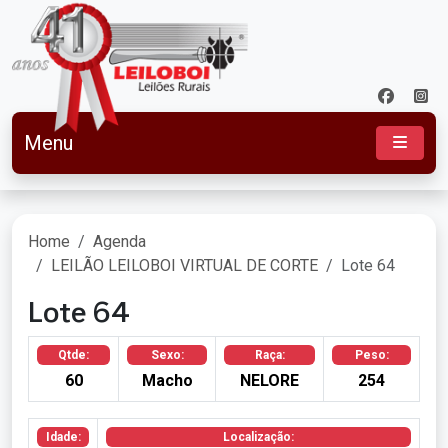
Menu
Home
Agenda
LEILÃO LEILOBOI VIRTUAL DE CORTE
Lote 64
Lote 64
Qtde:
Sexo:
Raça:
Peso:
60
Macho
NELORE
254
Idade:
Localização: