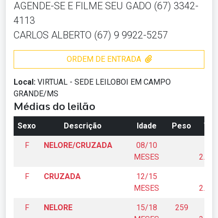
AGENDE-SE E FILME SEU GADO (67) 3342-
4113
CARLOS ALBERTO (67) 9 9922-5257
ORDEM DE ENTRADA
Local:
VIRTUAL - SEDE LEILOBOI EM CAMPO
GRANDE/MS
Médias do leilão
Sexo
Descrição
Idade
Peso
Val
F
NELORE/CRUZADA
08/10
R
MESES
2.310
F
CRUZADA
12/15
R
MESES
2.380
F
NELORE
15/18
259
R