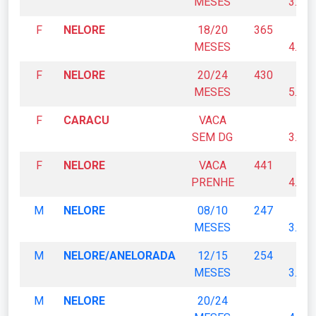
MESES
3.300
F
NELORE
18/20
365
R
MESES
4.620
F
NELORE
20/24
430
R
MESES
5.260
F
CARACU
VACA
R
SEM DG
3.920
F
NELORE
VACA
441
R
PRENHE
4.900
M
NELORE
08/10
247
R
MESES
3.930
M
NELORE/ANELORADA
12/15
254
R
MESES
3.300
M
NELORE
20/24
R