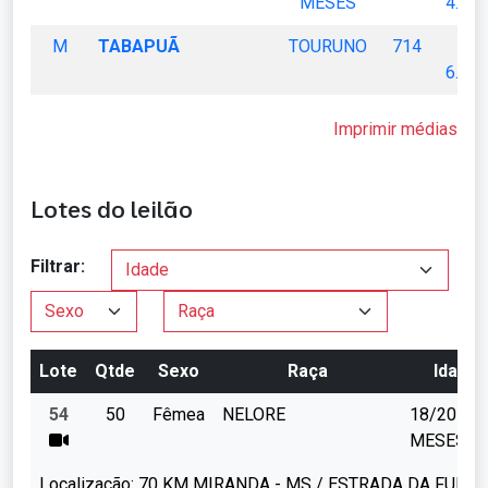
MESES
4.630
M
TABAPUÃ
TOURUNO
714
R
6.980
Imprimir médias
Lotes do leilão
Filtrar:
Lote
Qtde
Sexo
Raça
Idade
54
50
Fêmea
NELORE
18/20
MESES
Localização:
70 KM MIRANDA - MS / ESTRADA DA FUND