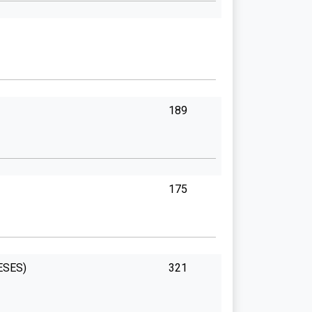
189
175
ESES)
321