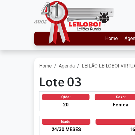
Home
Age
Home
Agenda
LEILÃO LEILOBOI VIRTU
Lote 03
Qtde:
Sexo:
20
Fêmea
Idade:
24/30 MESES
16