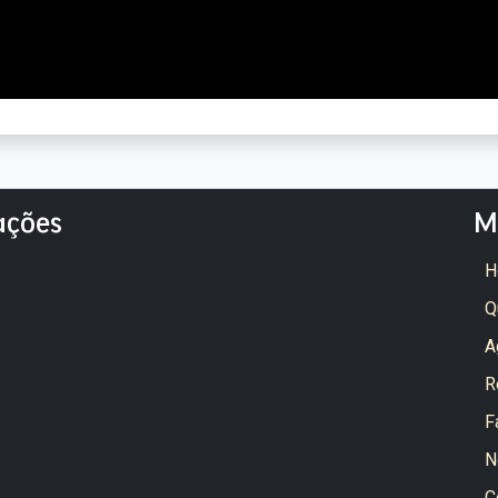
ações
M
H
Q
A
R
F
N
C