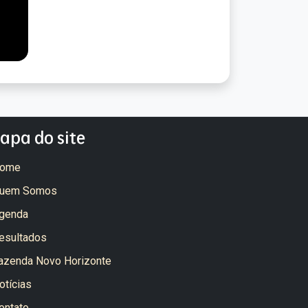
apa do site
ome
uem Somos
genda
esultados
azenda Novo Horizonte
otícias
ontato