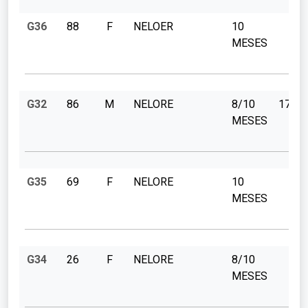
G36
88
F
NELOER
10
MESES
G32
86
M
NELORE
8/10
170
MESES
G35
69
F
NELORE
10
MESES
G34
26
F
NELORE
8/10
MESES