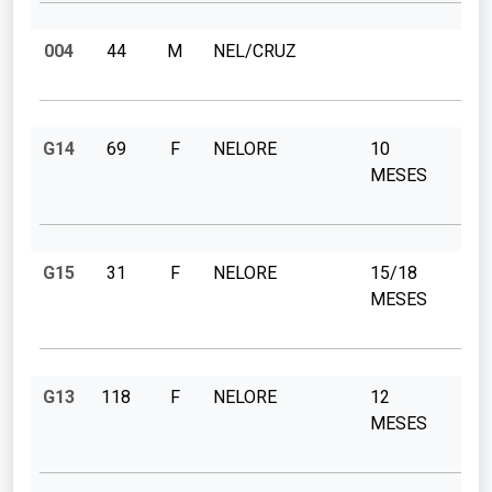
004
44
M
NEL/CRUZ
G14
69
F
NELORE
10
MESES
G15
31
F
NELORE
15/18
MESES
G13
118
F
NELORE
12
MESES