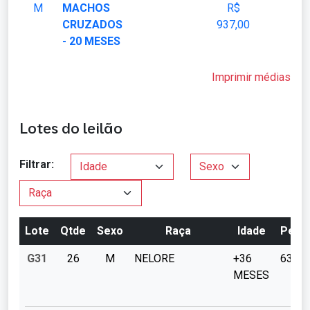
M
MACHOS
R$
CRUZADOS
937,00
- 20 MESES
Imprimir médias
Lotes do leilão
Filtrar:
Lote
Qtde
Sexo
Raça
Idade
Peso
G31
26
M
NELORE
+36
635
MESES