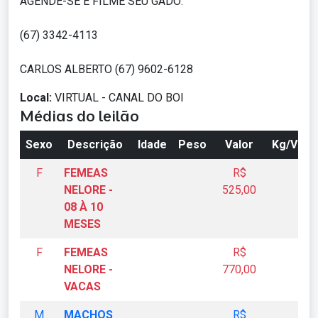
AGENDE-SE E FILME SEU GADO:
(67) 3342-4113
CARLOS ALBERTO (67) 9602-6128
Local:
VIRTUAL - CANAL DO BOI
Médias do leilão
Sexo
Descrição
Idade
Peso
Valor
Kg/Vivo
F
FEMEAS
R$
NELORE -
525,00
08 À 10
MESES
F
FEMEAS
R$
NELORE -
770,00
VACAS
M
MACHOS
R$