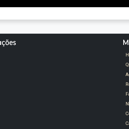
ações
M
H
Q
A
R
F
N
C
C