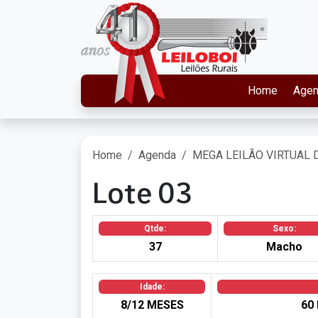
Home
Age
Home
Agenda
MEGA LEILÃO VIRTUAL 
Lote 03
Qtde:
Sexo:
37
Macho
Idade:
8/12 MESES
60