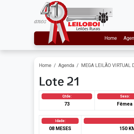
Home
Age
Home
Agenda
MEGA LEILÃO VIRTUAL 
Lote 21
Qtde:
Sexo:
73
Fêmea
Idade:
08 MESES
150 K