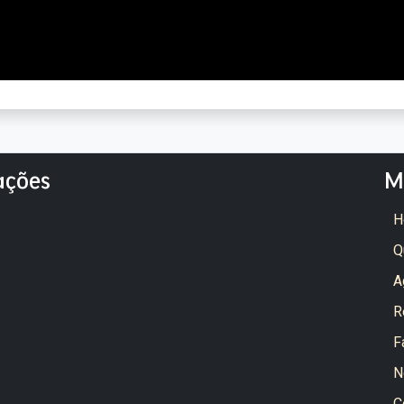
ações
M
H
Q
A
R
F
N
C