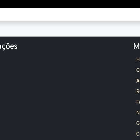
ações
M
H
Q
A
R
F
N
C
C