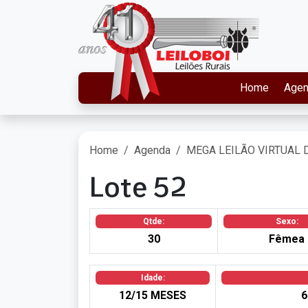
Home
Age
Home
Agenda
MEGA LEILÃO VIRTUAL 
Lote 52
Qtde:
Sexo:
30
Fêmea
Idade:
12/15 MESES
6