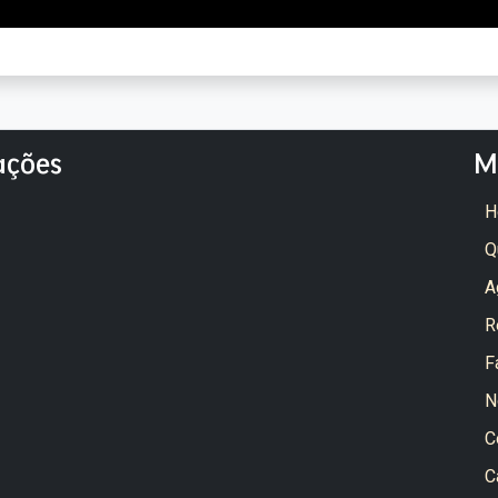
ações
M
H
Q
A
R
F
N
C
C