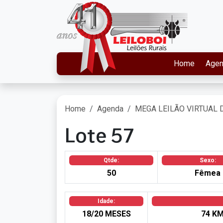
Home
Age
Home
Agenda
MEGA LEILÃO VIRTUAL 
Lote 57
Qtde:
Sexo:
50
Fêmea
Idade:
18/20 MESES
74 K