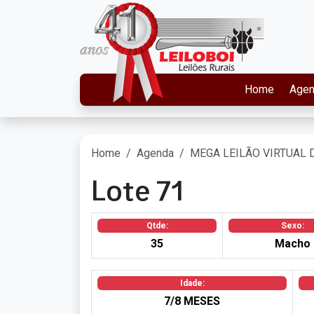
Home
Age
Home
Agenda
MEGA LEILÃO VIRTUAL 
Lote 71
Qtde:
Sexo:
35
Macho
Idade:
7/8 MESES