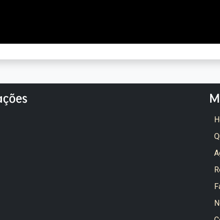
ações
M
H
Q
A
R
F
N
C