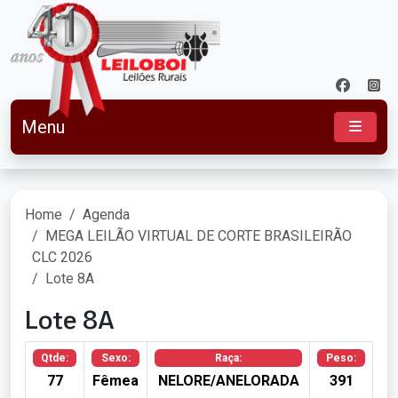
Menu
Home
Agenda
MEGA LEILÃO VIRTUAL DE CORTE BRASILEIRÃO
CLC 2026
Lote 8A
Lote 8A
Qtde:
Sexo:
Raça:
Peso:
77
Fêmea
NELORE/ANELORADA
391